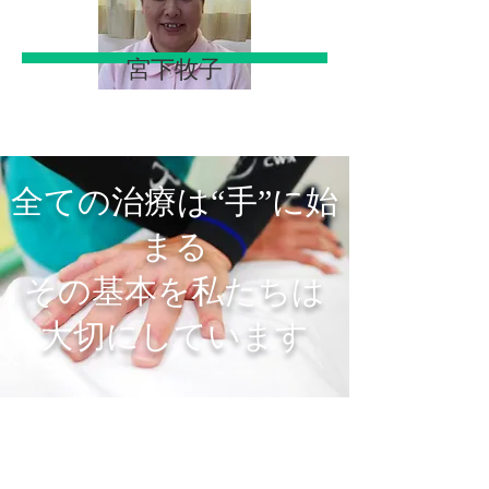
宮下牧子
全ての治療は“手”に始
まる
その基本を私たちは
大切にしています