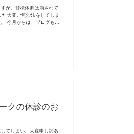
ますが、皆様体調は崩されて
また大変ご無沙汰をしてしま
。 今月からは、ブログも気
と思っております。 今後と
します。 さて、お盆休みで
ークの休診のお
汰してしまい、大変申し訳あ