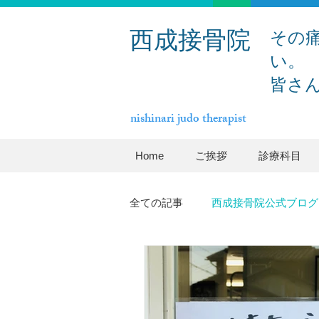
その
西成接骨院
い。
皆さ
nishinari judo therapist
Home
ご挨拶
診療科目
全ての記事
西成接骨院公式ブログ