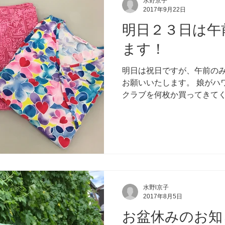
水野京子
2017年9月22日
明日２３日は午
ます！
明日は祝日ですが、午前のみ
お願いいたします。 娘がハ
クラブを何枚か買ってきてく
BGMとともに、アロハなス
#西成接骨院一宮
水野l京子
2017年8月5日
お盆休みのお知