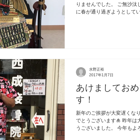
りませんでした。 ご無沙汰
に春が通り過ぎようとしてい
も中盤に差し掛かってきまし
日まで平常通りです。...
水野正裕
2017年1月7日
あけましておめ
す！
新年のご挨拶が大変遅くな
でとうございます🎍 昨年
うございました。 今年もよ
日から始まっておりますが、