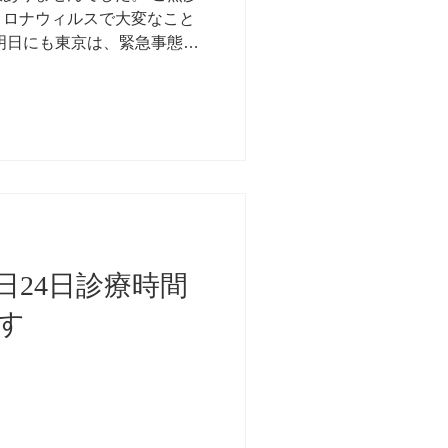
コロナウィルスで大変なこと
明日にも東京は、緊急事態宣
知県も他人事ではないので、
けないです。...
日24日診療時間
す