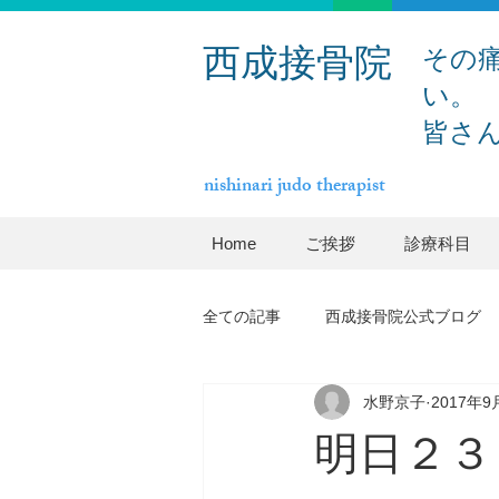
その
西成接骨院
い。
皆さ
nishinari judo therapist
Home
ご挨拶
診療科目
全ての記事
西成接骨院公式ブログ
水野京子
2017年9
明日２３