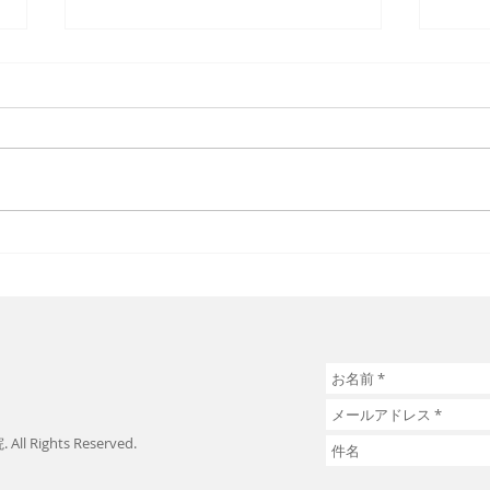
コロナウィルス対策、しっか
明日
りやっています！！
療時
ll Rights Reserved.