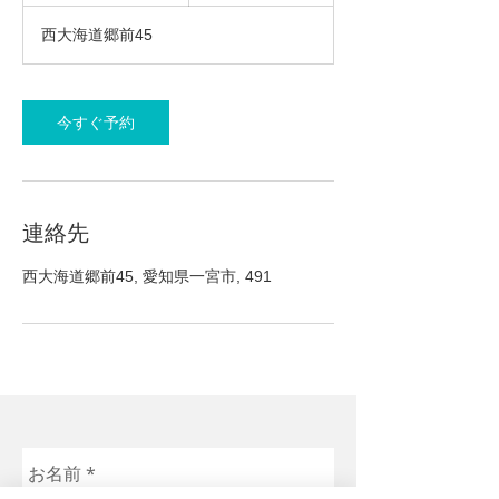
3
西大海道郷前45
0
分
今すぐ予約
連絡先
西大海道郷前45, 愛知県一宮市, 491